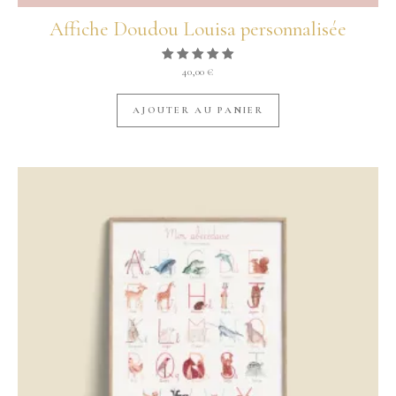
Affiche Doudou Louisa personnalisée
40,00
€
Note
5.00
sur 5
AJOUTER AU PANIER